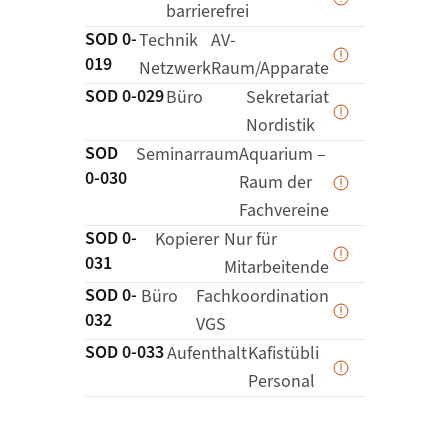
Daten werden 
barrierefrei
SOD 0-
Details zu
Technik
AV-
019
Daten werden 
Netzwerk
Raum/Apparate
SOD 0-029
Details zu
Büro
Sekretariat
Daten werden 
Nordistik
SOD
Details zu
Seminarraum
Aquarium –
0-030
Raum der
Daten werden 
Fachvereine
SOD 0-
Details zu
Kopierer
Nur für
031
Daten werden 
Mitarbeitende
SOD 0-
Details zu
Büro
Fachkoordination
032
Daten werden 
VGS
SOD 0-033
Details zu
Aufenthalt
Kafistübli
Daten werden 
Personal