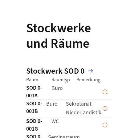
Stockwerke
und Räume
Stockwerk SOD 0
Status der Erfass
Link zur Deta
Raum
Raumtyp
Bemerkung
SOD 0-
Details zu
Büro
Daten werden 
001A
SOD 0-
Details zu
Büro
Sekretariat
001B
Daten werden 
Niederlandistik
SOD 0-
Details zu
WC
Daten werden 
001G
SOD 0-
Details zu
Seminarraum