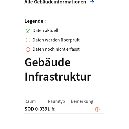
Alle Gebäudeinformationen
Status Datenerfassung
Legende
:
Daten aktuell
Daten werden überprüft
Daten noch nicht erfasst
Gebäude
Infrastruktur
Status der Erfass
Link zur Deta
Raum
Raumtyp
Bemerkung
SOD 0-039
Details zu
Lift
Daten werden 