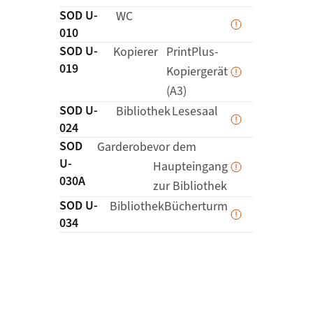
SOD U-
Details zu
WC
Daten werden 
010
SOD U-
Details zu
Kopierer
PrintPlus-
019
Kopiergerät
Daten werden 
(A3)
SOD U-
Details zu
Bibliothek
Lesesaal
Daten werden 
024
SOD
Details zu
Garderobe
vor dem
U-
Haupteingang
Daten werden 
030A
zur Bibliothek
SOD U-
Details zu
Bibliothek
Bücherturm
Daten werden 
034