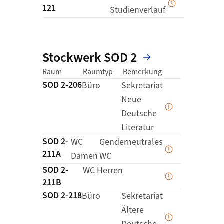
121
Daten werden
Studienverlauf
Stockwerk SOD 2
Status der Erfass
Link zur Deta
Raum
Raumtyp
Bemerkung
SOD 2-206
Details zu
Büro
Sekretariat
Neue
Daten werden 
Deutsche
Literatur
SOD 2-
Details zu
WC
Genderneutrales
211A
Daten werden 
Damen
WC
SOD 2-
Details zu
WC Herren
Daten werden 
211B
SOD 2-218
Details zu
Büro
Sekretariat
Ältere
Daten werden 