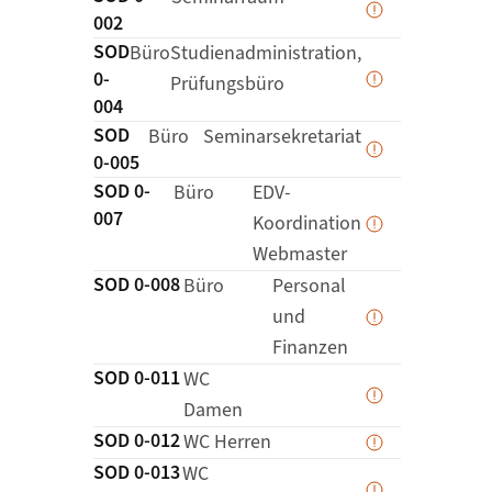
Daten werden 
002
SOD
Details zu
Büro
Studienadministration,
0-
Prüfungsbüro
Daten werden 
004
SOD
Details zu
Büro
Seminarsekretariat
Daten werden 
0-005
SOD 0-
Details zu
Büro
EDV-
007
Koordination
Daten werden 
Webmaster
SOD 0-008
Details zu
Büro
Personal
und
Daten werden 
Finanzen
SOD 0-011
Details zu
WC
Daten werden 
Damen
SOD 0-012
Details zu
WC Herren
Daten werden 
SOD 0-013
Details zu
WC