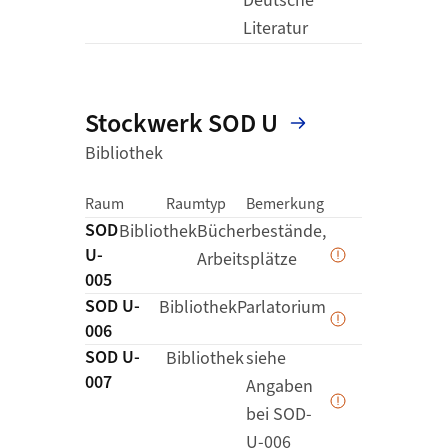
Deutsche
Literatur
Stockwerk SOD U
Bibliothek
Status der Erfass
Link zur Deta
Raum
Raumtyp
Bemerkung
SOD
Details zu
Bibliothek
Bücherbestände,
U-
Arbeitsplätze
Daten werden 
005
SOD U-
Details zu
Bibliothek
Parlatorium
Daten werden 
006
SOD U-
Details zu
Bibliothek
siehe
007
Angaben
Daten werden 
bei SOD-
U-006