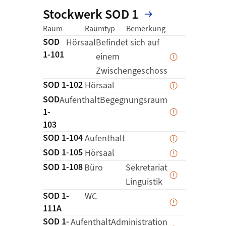
Stockwerk SOD 1
Status der Erfas
Link zur Det
Raum
Raumtyp
Bemerkung
SOD
Details zu
Hörsaal
Befindet sich auf
1-101
einem
Daten werden
Zwischengeschoss
SOD 1-102
Details zu
Hörsaal
Daten werden
SOD
Details zu
Aufenthalt
Begegnungsraum
1-
Daten werden
103
SOD 1-104
Details zu
Aufenthalt
Daten werden
SOD 1-105
Details zu
Hörsaal
Daten werden
SOD 1-108
Details zu
Büro
Sekretariat
Daten werden
Linguistik
SOD 1-
Details z
WC
Daten werden
111A
SOD 1-
Details zu
Aufenthalt
Administration