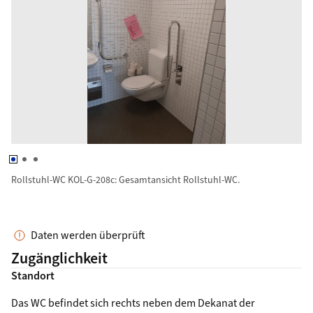
Rollstuhl-WC KOL-G-208c: Gesamtansicht Rollstuhl-WC.
Rollstuhl-WC KOL-G-208c: Gesamtansicht Rollstuhl-WC.
Status der Datenerfassung
Daten werden überprüft
Zugänglichkeit
Standort
Das WC befindet sich rechts neben dem Dekanat der